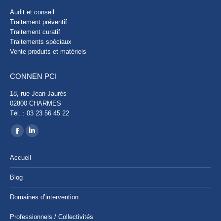
Audit et conseil
Traitement préventif
Traitement curatif
Traitements spéciaux
Vente produits et matériels
CONNEN PCI
18, rue Jean Jaurès
02800 CHARMES
Tél. : 03 23 56 45 22
Trouvez nous sur :
Facebook
LinkedIn
page
page
Accueil
opens
opens
in
in
Blog
new
new
Domaines d’intervention
window
window
Professionnels / Collectivités