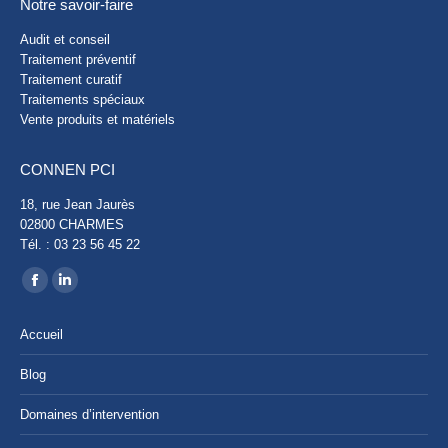
Notre savoir-faire
Audit et conseil
Traitement préventif
Traitement curatif
Traitements spéciaux
Vente produits et matériels
CONNEN PCI
18, rue Jean Jaurès
02800 CHARMES
Tél. : 03 23 56 45 22
Trouvez nous sur :
Facebook
LinkedIn
page
page
Accueil
opens
opens
in
in
Blog
new
new
Domaines d’intervention
window
window