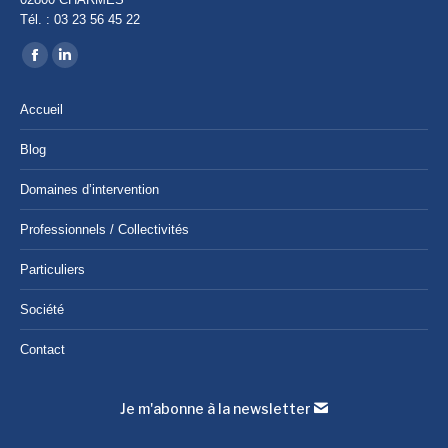
Tél. : 03 23 56 45 22
Trouvez nous sur :
Facebook
LinkedIn
page
page
Accueil
opens
opens
in
in
Blog
new
new
Domaines d’intervention
window
window
Professionnels / Collectivités
Particuliers
Société
Contact
Je m'abonne à la newsletter